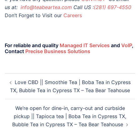
us at:
info@teabeartea.com
Call US :
(281) 697-4550
Don’t Forget to Visit our
Careers
For reliable and quality
Managed IT Services
and
VoIP
,
Contact
Precise Business Solutions
Love CBD || Smoothie Tea | Boba Tea in Cypress
TX, Bubble Tea in Cypress TX – Tea Bear Teahouse
We’re open for dine-in, carry-out and curbside
pickup || Tapioca tea | Boba Tea in Cypress TX,
Bubble Tea in Cypress TX – Tea Bear Teahouse