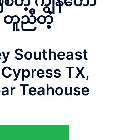
်တဲ့ ကျွန်တော်
 တူညီတဲ့
ey Southeast
n Cypress TX,
ear Teahouse