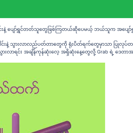
ေါင်းနဲ့ ပျော်ရွှင်တတ်သူတွေဖြစ်ကြတယ်ဆိုပေမယ့် ဘယ်သူက အပျော်
ေါင်းနဲ့ သွားလာလည်ပတ်တာတွေကို ရုံးပိတ်ရက်တွေမှာသာ ပြုလုပ
 သွားလာရင်း အချိန်ကုန်ဆုံးလေ့ အရှိဆုံးနေ့တွေလို့ Grab ရ