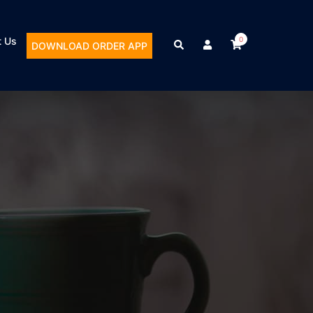
t Us
0
DOWNLOAD ORDER APP