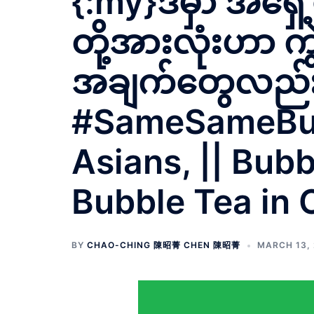
{:my}ဒီမှာ အရှေ
တို့အားလုံးဟာ က
အချက်တွေလည်း 
#SameSameButD
Asians, || Bubb
Bubble Tea in 
BY
CHAO-CHING 陳昭菁 CHEN 陳昭菁
MARCH 13,