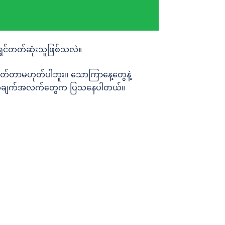
ရွှင်တတ်ဆုံးသူဖြစ်သလဲ။
်တတ်တာမဟုတ်ပါဘူး။ သောကြာနေ့တွေနဲ့
ဲ့ ဒေတာအချက်အလက်တွေက ပြသနေပါတယ်။