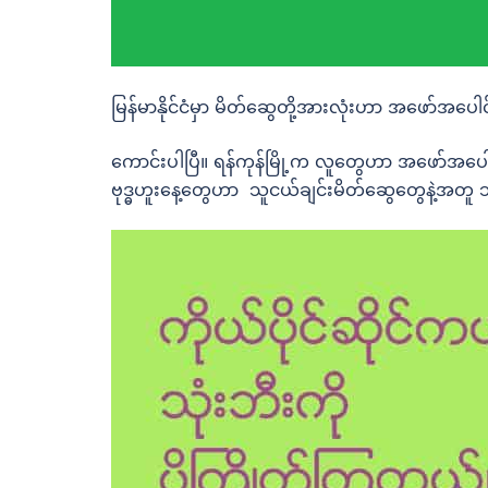
မြန်မာနိုင်ငံမှာ မိတ်ဆွေတို့အားလုံးဟာ အဖော်အပ
ကောင်းပါပြီ။ ရန်ကုန်မြို့က လူတွေဟာ အဖော်အပ
ဗုဒ္ဓဟူးနေ့တွေဟာ သူငယ်ချင်းမိတ်ဆွေတွေနဲ့အတူ