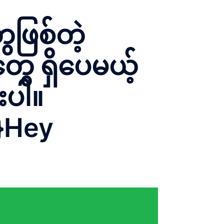
ဖြစ်တဲ့
ွေ ရှိပေမယ့်
းပါ။
}Hey