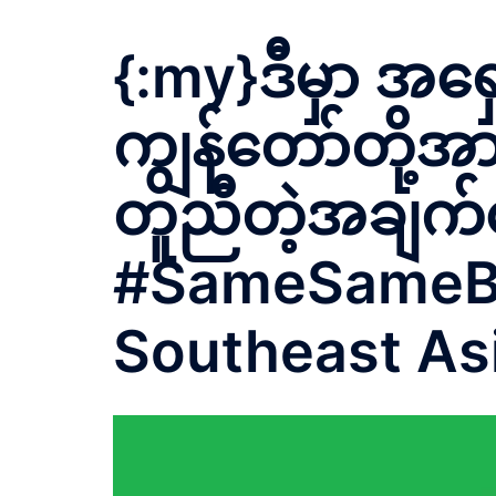
{:my}ဒီမှာ အရ
ကျွန်တော်တို့အ
တူညီတဲ့အချက်
#SameSameBut
Southeast As