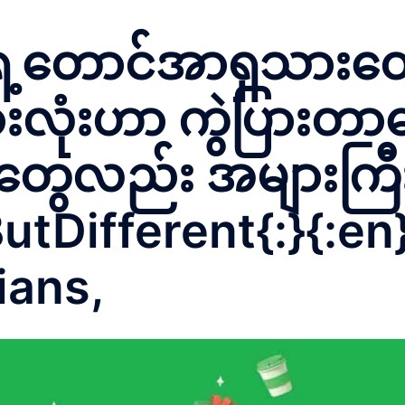
ှေ့တောင်အာရှသားတွေ
ားလုံးဟာ ကွဲပြားတာတ
တွေလည်း အများကြီ
Different{:}{:en
ians,