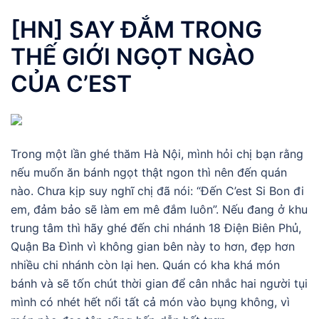
[HN] SAY ĐẮM TRONG
THẾ GIỚI NGỌT NGÀO
CỦA C’EST
Trong một lần ghé thăm Hà Nội, mình hỏi chị bạn rằng
nếu muốn ăn bánh ngọt thật ngon thì nên đến quán
nào. Chưa kịp suy nghĩ chị đã nói: “Đến C’est Si Bon đi
em, đảm bảo sẽ làm em mê đắm luôn”. Nếu đang ở khu
trung tâm thì hãy ghé đến chi nhánh 18 Điện Biên Phủ,
Quận Ba Đình vì không gian bên này to hơn, đẹp hơn
nhiều chi nhánh còn lại hen. Quán có kha khá món
bánh và sẽ tốn chút thời gian để cân nhắc hai người tụi
mình có nhét hết nổi tất cả món vào bụng không, vì