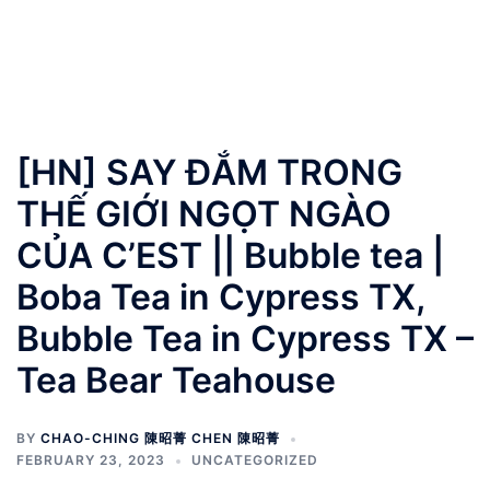
[HN] SAY ĐẮM TRONG
THẾ GIỚI NGỌT NGÀO
CỦA C’EST || Bubble tea |
Boba Tea in Cypress TX,
Bubble Tea in Cypress TX –
Tea Bear Teahouse
BY
CHAO-CHING 陳昭菁 CHEN 陳昭菁
FEBRUARY 23, 2023
UNCATEGORIZED