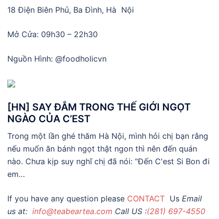
18 Điện Biên Phủ, Ba Đình, Hà Nội
Mở Cửa: 09h30 – 22h30
Nguồn Hình: @foodholicvn
[HN] SAY ĐẮM TRONG THẾ GIỚI NGỌT
NGÀO CỦA C’EST
Trong một lần ghé thăm Hà Nội, mình hỏi chị bạn rằng
nếu muốn ăn bánh ngọt thật ngon thì nên đến quán
nào. Chưa kịp suy nghĩ chị đã nói: “Đến C'est Si Bon đi
em…
If you have any question please
CONTACT
Us
Email
us at:
info@teabeartea.com
Call US :
(281) 697-4550