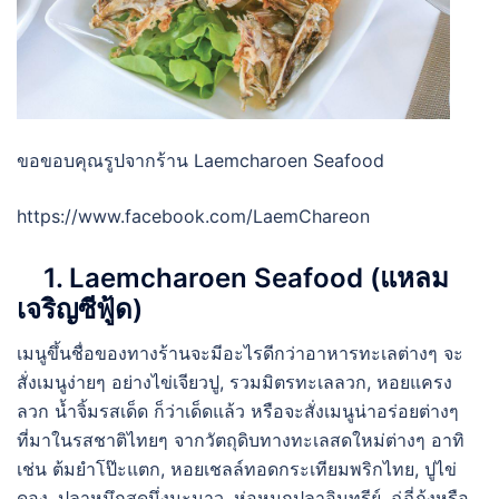
ขอขอบคุณรูปจากร้าน Laemcharoen Seafood
https://www.facebook.com/LaemChareon
1. Laemcharoen Seafood (แหลม
เจริญซีฟู้ด)
เมนูขึ้นชื่อของทางร้านจะมีอะไรดีกว่าอาหารทะเลต่างๆ จะ
สั่งเมนูง่ายๆ อย่างไข่เจียวปู, รวมมิตรทะเลลวก, หอยแครง
ลวก น้ำจิ้มรสเด็ด ก็ว่าเด็ดแล้ว หรือจะสั่งเมนูน่าอร่อยต่างๆ
ที่มาในรสชาติไทยๆ จากวัตถุดิบทางทะเลสดใหม่ต่างๆ อาทิ
เช่น ต้มยำโป๊ะแตก, หอยเชลล์ทอดกระเทียมพริกไทย, ปูไข่
ดอง, ปลาหมึกสดนึ่งมะนาว, ห่อหมกปลาอินทรีย์, ฉู่ฉี่กุ้งหรือ