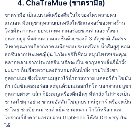
4. ChaTraMue (ชาตรามือ)
ชาตรามือ เป็นแบรนด์เครื่องดื่มในใจของใครหลายคน
แน่นอน มีเมนูชากุหลาบเป็นหนึ่งในซิกเนเจอร์ของทางร้าน
โดยมีหลากหลายประเภทความอร่อยชวนท้าลอง ทั้งชา
กุหลาบยูสุ ที่ผสานความสดชื่นด้วยของดี 3 สัญชาติ คัดสรร
ใบชาคุณภาพดีจากภาคเหนือของประเทศไทย น้ำส้มยูสุ หอม
สดชื่นจากประเทศญี่ปุ่น โกจิเบอร์รี่เชื่อม สมุนไพรสรรพคุณ
หลากหลายจากประเทศจีน หรือจะเป็น ชากุหลาบลิ้นจี่น้ำผึ้ง
มะนาว ก็เปรี้ยวหวานลงตัวหอมกลิ่นน้ำผึ้ง รวมไปถึงชา
กุหลาบนม ซึ่งเป็นชานมสูตรไร้น้ำตาลทราย แคลอรี่ต่ำ ไขมัน
ต่ำ เข้มข้นหอมอร่อย ละมุนด้วยนมฮอกไกโด นอกจากเมนูชา
กุหลาบต่างๆ แล้ว ก็ยังเมนูเครื่องดื่มอื่นๆ ที่น่าสั่ง ไม่ว่าจะเป็น
ชานมไข่มุกอย่าง ชานมอัสสัม ไข่มุกบราวน์ชูการ์ หรือจะเป็น
ชาไทย ชาเขียวนม ชาดำเย็น ชามะนาว โกโก้หรือกาแฟ
โบราณก็สั่งความอร่อยผ่าน GrabFood ให้ส่ง Delivery กัน
ได้