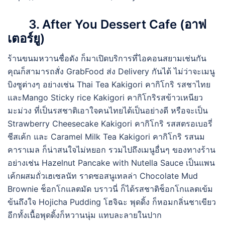
3. After You Dessert Cafe (อาฟ
เตอร์ยู)
ร้านขนมหวานชื่อดัง ก็มาเปิดบริการที่ไอคอนสยามเช่นกัน
คุณก็สามารถสั่ง GrabFood ส่ง Delivery กันได้ ไม่ว่าจะเมนู
บิงซูต่างๆ อย่างเช่น Thai Tea Kakigori คากิโกริ รสชาไทย
และMango Sticky rice Kakigori คากิโกริรสข้าวเหนียว
มะม่วง ที่เป็นรสชาติเอาใจคนไทยได้เป็นอย่างดี หรือจะเป็น
Strawberry Cheesecake Kakigori คากิโกริ รสสตรอเบอรี่
ชีสเค้ก และ Caramel Milk Tea Kakigori คากิโกริ รสนม
คาราเมล ก็น่าสนใจไม่หยอก รวมไปถึงเมนูอื่นๆ ของทางร้าน
อย่างเช่น Hazelnut Pancake with Nutella Sauce เป็นแพน
เค้กผสมถั่วเฮเซลนัท ราดซอสนูเทลล่า Chocolate Mud
Brownie ช็อกโกแลตมัด บราวนี่ ก็ได้รสชาติช็อกโกแลตเข้ม
ข้นถึงใจ Hojicha Pudding โฮจิฉะ พุดดิ้ง ก็หอมกลิ่นชาเขียว
อีกทั้งเนื้อพุดดิ้งก็หวานนุ่ม แทบละลายในปาก