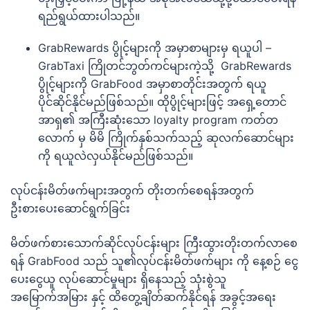
ရည်ရွယ်ထားပါသည်။
GrabRewards ပွိုင့်များကို အမှာစာများမှ ရယူပါ –
GrabTaxi ကြိုတင်ဘွတ်ကင်များကဲ့သို့ GrabRewards
ပွိုင့်များကို GrabFood အမှာစာတိုင်းအတွက် ရယူ
ပိုင်ဆိုင်နိုင်မည်ဖြစ်သည်။ ထိုပွိုင့်များဖြင့် အရှေ့တောင်
အာရှ၏ အကြီးဆုံးသော loyalty program ကတ်တ
လောက် မှ မိမိ ကြိုက်နှစ်သက်သည့် ဆုလက်ဆောင်များ
ကို ရယူလဲလှယ်နိုင်မည်ဖြစ်သည်။
လုပ်ငန်းမိတ်ဖက်များအတွက် တိုးတက်စေရန်အတွက်
ဦးစားပေးဆောင်ရွက်ခြင်း
မိတ်ဖက်စားသောက်ဆိုင်လုပ်ငန်းများ ကြီးထွားတိုးတက်လာစေ
ရန် GrabFood သည် သူ၏လုပ်ငန်းမိတ်ဖက်များ ကို နေ့စဉ် ငွေ
ပေးငွေယူ လုပ်ဆောင်မှုများ ရှိနေသည့် သုံးစွဲသူ
အမြောက်အမြား နှင့် ထိတွေ့ချိတ်ဆက်နိုင်ရန် အခွင့်အရေး