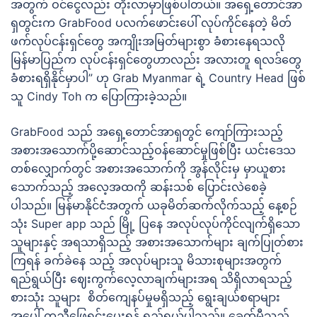
အတွက် ဝင်ငွေလည်း တိုးလာမှာဖြစ်ပါတယ်။ အရှေ့တောင်အာ
ရှတွင်းက GrabFood ပလက်ဖောင်းပေါ် လုပ်ကိုင်နေတဲ့ မိတ်
ဖက်လုပ်ငန်းရှင်တွေ အကျိုးအမြတ်များစွာ ခံစားနေရသလို
မြန်မာပြည်က လုပ်ငန်းရှင်တွေဟာလည်း အလားတူ ရလဒ်တွေ
ခံစားရရှိနိုင်မှာပါ” ဟု Grab Myanmar ရဲ့ Country Head ဖြစ်
သူ Cindy Toh က ပြောကြားခဲ့သည်။
GrabFood သည် အရှေ့တောင်အာရှတွင် ကျော်ကြားသည့်
အစားအသောက်ပို့ဆောင်သည့်ဝန်ဆောင်မှုဖြစ်ပြီး ယင်းဒေသ
တစ်လျှောက်တွင် အစားအသောက်ကို အွန်လိုင်းမှ မှာယူစား
သောက်သည့် အလေ့အထကို ဆန်းသစ် ပြောင်းလဲစေခဲ့
ပါသည်။ မြန်မာနိုင်ငံအတွက် ယခုမိတ်ဆက်လိုက်သည့် နေ့စဉ်
သုံး Super app သည် မြို့ ပြနေ အလုပ်လုပ်ကိုင်လျက်ရှိသော
သူများနှင့် အရသာရှိသည့် အစားအသောက်များ ချက်ပြုတ်စား
ကြရန် ခက်ခဲနေ သည့် အလုပ်များသူ မိသားစုများအတွက်
ရည်ရွယ်ပြီး ဈေးကွက်လေ့လာချက်များအရ သိရှိလာရသည့်
စားသုံး သူများ စိတ်ကျေနပ်မှုမရှိသည့် ရွေးချယ်စရာများ
အပေါ် ကူညီဖြေရှင်းပေးရန် ရည်ရွယ်ပါသည်။ ခေတ်မီသည့်