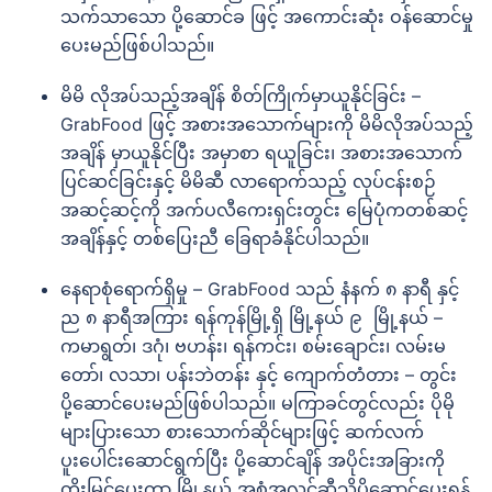
သက်သာသော ပို့ဆောင်ခ ဖြင့် အကောင်းဆုံး ဝန်ဆောင်မှု
ပေးမည်ဖြစ်ပါသည်။
မိမိ လိုအပ်သည့်အချိန် စိတ်ကြိုက်မှာယူနိုင်ခြင်း –
GrabFood ဖြင့် အစားအသောက်များကို မိမိလိုအပ်သည့်
အချိန် မှာယူနိုင်ပြီး အမှာစာ ရယူခြင်း၊ အစားအသောက်
ပြင်ဆင်ခြင်းနှင့် မိမိဆီ လာရောက်သည့် လုပ်ငန်းစဉ်
အဆင့်ဆင့်ကို အက်ပလီကေးရှင်းတွင်း မြေပုံကတစ်ဆင့်
အချိန်နှင့် တစ်ပြေးညီ ခြေရာခံနိုင်ပါသည်။
နေရာစုံရောက်ရှိမှု – GrabFood သည် နံနက် ၈ နာရီ နှင့်
ည ၈ နာရီအကြား ရန်ကုန်မြို့ရှိ မြို့နယ် ၉ မြို့နယ် –
ကမာရွတ်၊ ဒဂုံ၊ ဗဟန်း၊ ရန်ကင်း၊ စမ်းချောင်း၊ လမ်းမ
တော်၊ လသာ၊ ပန်းဘဲတန်း နှင့် ကျောက်တံတား – တွင်း
ပို့ဆောင်ပေးမည်ဖြစ်ပါသည်။ မကြာခင်တွင်လည်း ပိုမို
များပြားသော စားသောက်ဆိုင်များဖြင့် ဆက်လက်
ပူးပေါင်းဆောင်ရွက်ပြီး ပို့ဆောင်ချိန် အပိုင်းအခြားကို
တိုးမြှင့်ပေးကာ မြို့နယ် အစုံအလင်ဆီသို့ပို့ဆောင်ပေးရန်