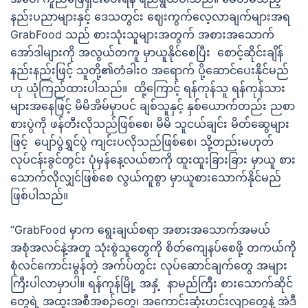
နည်းပညာများနှင့် ဒေသတွင်း ဈေးကွက်လေ့လာချက်များအရ
GrabFood သည် စားသုံးသူများအတွက် အစားအသောက်
အော်ဒါများကို အလွယ်တကူ မှာယူနိုင်စေပြီး စောင့်ဆိုင်းချိန်
နည်းနည်းဖြင့် သူတို့၏တံခါးဝ အရောက် ပို့ဆောင်ပေးနိုင်မည်
ဟု ယုံကြည်ထားပါသည်။ ထို့ကြောင့် ရန်ကုန်သူ ရန်ကုန်သား
များအနေဖြင့် မိမိအိမ်မှာပင် ချစ်သူနှင့် နှစ်ယောက်တည်း ညစာ
စားပွဲကို ဖန်တီးလိုသည်ဖြစ်စေ၊ မိမိ သူငယ်ချင်း မိတ်ဆွေများ
ဖြင့် ပျော်ပွဲရွှင်ပွဲ ကျင်းပလိုသည်ဖြစ်စေ၊ သို့တည်းမဟုတ်
လုပ်ငန်းခွင်တွင်း ပုံမှန်နေ့လယ်စာကို ထူးထူးခြားခြား မှာယူ စား
သောက်လိုလျှင်ဖြစ်စေ လွယ်ကူစွာ မှာယူစားသောက်နိုင်မည်
ဖြစ်ပါသည်။
“GrabFood မှာက ရွေးချယ်စရာ အစားအသောက်အမယ်
အစုံအလင်နဲ့အတူ သုံးစွဲသူတွေကို စိတ်ကျေနပ်စေဖို့ တကယ်ကို
စုံလင်ကောင်းမွန်တဲ့ အက်ပ်တွင်း လုပ်ဆောင်ချက်တွေ အများ
ကြီးပါလာမှာပါ။ ရန်ကုန်မြို့ အနှံ့ နာမည်ကြီး စားသောက်ဆိုင်
တွေရဲ့ အထူးအစီအစဉ်တွေ၊ အကောင်းဆုံးဟင်းလျာတွေနဲ့ အဲဒီ