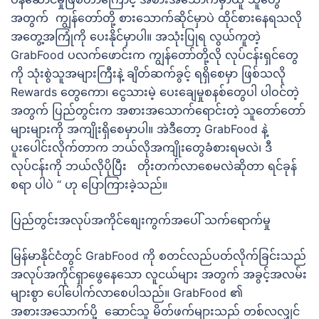
အတွက် ကျွန်တော်တို့ စားသောက်ဆိုင်မှာပဲ ထိုင်စားနေရသလို
အတွေ့အကြုံကို ပေးနိုင်မှာပါ။ အသုံးပြုရ လွယ်ကူတဲ့
GrabFood ပလက်ဖောင်းက ကျွန်တော်တို့လို လုပ်ငန်းရှင်တွေ
ကို သုံးစွဲသူအများကြီးနဲ့ ချိတ်ဆက်ခွင့် ရရှိစေမှာ ဖြစ်သလို
Rewards တွေကော၊ ငွေသားမဲ့ ပေးချေမှုစနစ်တွေပါ ပါဝင်တဲ့
အတွက် ပြည်တွင်းက အစားအသောက်ရောင်းတဲ့ သူတော်တော်
များများကို အကျိုးရှိစေမှာပါ။ အဲဒီတော့ GrabFood နဲ့
ပူးပေါင်းလိုက်တာက ဘယ်လိုအကျိုးတွေခံစားရမလဲ၊ ဒီ
လုပ်ငန်းကို ဘယ်လိုပိုပြီး တိုးတက်လာစေမလဲဆိုတာ ရင်ခုန်
စရာ ပါပဲ “ ဟု ပြောကြားခဲ့သည်။
ပြည်တွင်းအလုပ်အကိုင်စျေးကွက်အပေါ် သက်ရောက်မှု
မြန်မာနိုင်ငံတွင် GrabFood ကို စတင်လည်ပတ်လိုက်ခြင်းသည်
အလုပ်အကိုင်ရှာဖွေနေသော လူငယ်များ အတွက် အခွင့်အလမ်း
များစွာ ပေါ်ပေါက်လာစေပါသည်။ GrabFood ၏
အစားအသောက်ပို့ ဆောင်သူ မိတ်ဖက်များသည် တစ်လလျှင်