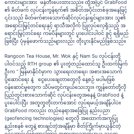
ကောင်းများအား ဖန်တီးပေးထားသည်။ ထို့အပြင် GrabFood
၏ မိတ်ဖက် လုပ်ငန်းကွန်ရက်၏ အစိတ်အပိုင်းတစ်ခုအနေဖြင့်
၎င်းသည် မိတ်ဖက်စားသောက်ဆိုင်လုပ်ငန်းရှင်များအား သူ၏
အရောင်းမြှင့်တင်ရေးနှင့် ရာသီအလိုက် ပြုလုပ်လေ့ရှိသည့် အ
ရောင်းမြှင့်တင်ရေး ကမ်ပိန်များတွင် ပူးပေါင်းပါဝင် ခွင့် ရရှိမည်
ဖြစ်ပြီး ပုံမှန်ဖောက်သည်များလည်း တိုးပွားနိုင်မည်ဖြစ်သည်။
Rangoon Tea House, Mr. Wok နှင့် Nam Su လုပ်ငန်းတို့
ပါဝင်သည့် RTH group ၏ ပူးတွဲတည်ထောင်သူ ဦးထက်မြက်
ဦးက “ မြန်မာနိုင်ငံမှာက သွားရေးလာရေး၊ အစားအသောက်
ပို့ဆောင်ရေး နဲ့ ငွေပေးချေတာတွေလို နေ့စဉ် မပါမဖြစ်
ဝန်ဆောင်မှုတွေက သိပ်မတွင်ကျယ်သေးဘူး။ ကျွန်တော်တို့လို
ပြည်တွင်းစားသောက်ဆိုင် လုပ်ငန်းတွေအနေနဲ့ GrabFood နဲ့
ပူးပေါင်းပြီး အတူတူတိုးတက်အောင် လုပ်ရမယ့်အချိန်ပါပဲ။
GrabFood ကလည်း တည်နေရာအခြေပြု နည်းပညာ
(geofencing technologies) တွေလို အထောက်အကူပြု
နည်းစနစ် တွေနဲ့ စားချင်တဲ့အချိန်မှာ စိတ်ကြိုက်မှာယူနိုင်တဲ့
ဝန်ဆောင်မှုဖြစ်တာကြောင့် အစားအသောက်မှာယူ သူတွေ