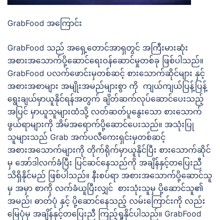
GrabFood အကြောင်း
GrabFood သည် အရှေ့တောင်အာရှတွင် အကြီးမားဆုံး
အစားအသောက်ပို့ဆောင်ရေးဝန်ဆောင်မှုတစ်ခု ဖြစ်ပါသည်။
GrabFood ပလက်ဖောင်းမှတစ်ဆင့် စားသောက်ဆိုင်များ နှင့်
အစားအစာများ အမျိုးအမည်များစွာ ကို ကျယ်ကျယ်ပြန့်ပြန့်
ရွေးချယ်မှာယူနိုင်ရန်အတွက် ချိတ်ဆက်လုပ်ဆောင်ပေးသည့်
အပြင် မှာယူသူများထံသို့ လတ်ဆတ်ပူနွေးသော စားသောက်
ဖွယ်ရာများကို အိမ်အရောက်ပို့ဆောင်ပေးသည်။ အသုံးပြု
သူများသည် Grab အက်ပလီကေးရှင်းမှတစ်ဆင့်
အစားအသောက်များကို တိုက်ရိုက်မှာယူနိုင်ပြီး စားသောက်ဆိုင်
မှ အော်ဒါလက်ခံပြီး ပြင်ဆင်နေသည်ကို အချိန်နှင့်တပြေးညီ
သိရှိနိုင်မည် ဖြစ်ပါသည်။ နီးစပ်ရာ အစားအသောက်ပို့ဆောင်သူ
မှ အမှာ စာကို လက်ခံယူပြီးလျှင် စားသုံးသူမှ ပို့ဆောင်သူ၏
အမည်၊ ဓာတ်ပုံ နှင့် ပို့ဆောင်နေသည့် လမ်းကြောင်းကို လည်း
မြေပုံမှ အချိန်နှင့်တပြေးညီ ကြည့်ရှုနိုင်ပါသည်။ GrabFood