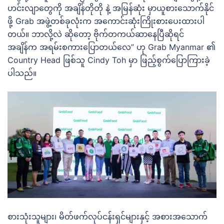
ဟင်းလျာတွေကို အချိန်တိုတို နဲ့ အမြန်ဆုံး မှာယူစားသောက်နိုင်
ဖို့ Grab အဖွဲ့တစ်ခုလုံးက အကောင်းဆုံးကြိုးစားပေးထားပါ
တယ်။ ဘာလို့လဲ ဆိုတော့ ဗိုက်တကယ်ဆာနေပြီဆိုရင်
အချိန်က အရမ်းစကားပြောတယ်လေ” ဟု Grab Myanmar ၏
Country Head ဖြစ်သူ Cindy Toh မှာ ဖြည့်စွက်ပြောကြားခဲ့
ပါသည်။
စားသုံးသူများ၊ မိတ်ဖက်လုပ်ငန်းရှင်များနှင့် အစားအသောက်