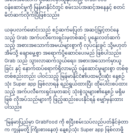
ဝန်ဆောင်မှုကို မြန်မာနိုင်ငံတွင် စမ်းသပ်အဆင့်အနေနှင့် စတင်
မိတ်ဆက်လိုက်ပြီဖြစ်သည်။
ယခုပလက်ဖောင်းသည် စဉ်ဆက်မပြတ် အဆင့်မြှင့်တင်နေ
သည့် Grab အက်ပလီကေးရှင်းမှတစ်ဆင့် ပူနွေးလတ်ဆက်
သည့် အစားအသောက်အမယ်များစွာကို လုပ်ငန်းခွင် သို့မဟုတ်
အိမ်သို့ ချောမွေ့စွာ အရောက်ပို့ဆောင်ပေးမည် ဖြစ်ပါသည်။
Grab သည် သွားလာဆက်သွယ်ရေး၊ အစားအသောက်မှာယူ
ခြင်း နှင့် နောက်ထပ်ရောက်ရှိလာမည့် ဝန်ဆောင်မှုများစွာ တစ်စု
တစ်စည်းတည်း ပါဝင်သည့် မြန်မာနိုင်ငံ၏ပထမဉီးဆုံး နေ့စဉ်
သုံး Super app ဖြစ်လာရန် ရည်ရွယ်ထားပြီး ထိုပေါင်းစပ်ထား
သည့် အက်ပလီကေးရှင်းမှတဆင့် သုံးစွဲသူများ၏နေ့စဉ် မရှိမ
ဖြစ် လိုအပ်သည်များကို ဖြည့်ဆည်းပေးနိုင်ရန် မျှော်မှန်းထား
ပါသည်။
“မြန်မာပြည်မှာ GrabFood ကို စပြီးစမ်းသပ်လည်ပတ်နိုင်ခဲ့တာ
က ကျွန်မတို့ ကြိုးစားနေတဲ့ နေ့စဉ်သုံး Super app ဖြစ်လာဖို့