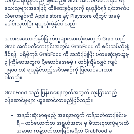
လဲလှယ်ရယူနိုင်မည် ဖြစ်သည်။ Grab အက်ပလီကေးရှင်း မရှိ
သေးသူများအနေဖြင့် ထိုခံစားခွင့်များကို ရယူနိုင်ရန် ၎င်းအက်ပ
လီကေးရှင်းကို Apple store နှင့် Playstore တို့တွင် အခမဲ့
ဒေါင်းလုတ်ပြီး ရယူသုံးစွဲနိုင်ပါသည်။
အစားအသောက်နှစ်ခြိုက်သူများအားလုံးအတွက် Grab သည်
Grab အက်ပလီကေးရှင်းအတွင်း GrabFood ကို စမ်းသပ်သုံးစွဲ
နိုင်ရန် ပရိုမိုကုဒ် GrabFood ကို အသုံးပြုပြီး ပထမဆုံးမှာယူမှု
၃ ကြိမ်စာအတွက် ပို့ဆောင်ခအခမဲ့ ( တစ်ကြိမ်လျှင် ကျပ်
၂၅၀၀ စာ) ရယူနိုင်သည့်အစီအစဉ်ကို ပြင်ဆင်ပေးထား
ပါသည်။
GrabFood သည် မြန်မာစျေးကွက်အတွက် ထူးခြားသည့်
ဝန်ဆောင်မှုများ ယူဆောင်လာမည်ဖြစ်သည်။
အနည်းဆုံးမှာရမည့် အရေအတွက် ကန့်သတ်ထားခြင်းမ
ရှိ – တစ်ယောက်စာ အရွယ်အစား မှ မိသားစုစားပွဲများထိ
အမှာစာ ကန့်သတ်ထားခြင်းမရှိဘဲ GrabFood မှ