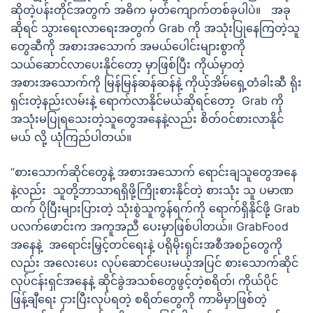
ဆိုတဲ့ပန်းတိုင်အတွက် အဓိက မှတ်ကျောက်တစ်ခုပါပဲ။ အခု
ဆိုရင် သွားရေးလာရေးအတွက် Grab ကို အသုံးပြုနေကြတဲ့သူ
တွေဆီကို အစားအသောက် အမယ်ပေါင်းများစွာကို
သယ်ဆောင်လာပေးနိုင်တော့ မှာဖြစ်ပြီး ကိုယ်မှာတဲ့
အစားအသောက်ကို မြန်မြန်ဆန်ဆန်နဲ့ ကိုယ့်အိမ်ရှေ့တံခါးဆီ ရိုး
ရှင်းတဲ့နည်းလမ်းနဲ့ ရောက်လာနိုင်မယ်ဆိုရင်တော့ Grab ကို
အသုံးမပြုရသေးတဲ့သူတွေအနေနဲ့လည်း စိတ်ဝင်စားလာနိုင်
မယ် လို့ ယုံကြည်ပါတယ်။
“စားသောက်ဆိုင်တွေနဲ့ အစားအသောက် ရောင်းချသူတွေအနေ
နဲ့လည်း သူတို့ဘာသာရရှိဖို့ကြိုးစားနိုင်တဲ့ စားသုံး သူ ပမာဏ
ထက် ပိုပြီးများပြားတဲ့ သုံးစွဲသူကွန်ရက်ကို ရောက်ရှိနိုင်ဖို့ Grab
ပလက်ဖောင်းက အကူအညီ ပေးမှာဖြစ်ပါတယ်။ GrabFood
အနေနဲ့ အရောင်းမြှင့်တင်ရေးနဲ့ ပရိုမိုးရှင်းအစီအစဉ်တွေကို
လည်း အလေးပေး လုပ်ဆောင်ပေးမယ့်အပြင် စားသောက်ဆိုင်
လုပ်ငန်းရှင်အနေနဲ့ ဆိုင်ခွဲအသစ်တွေဖွင့်တဲ့စရိတ်၊ ကိုယ်ပိုင်
ဖြန့်ချီရေး ငှားပြီးလုပ်ရတဲ့ စရိတ်တွေကို ကာမိမှာဖြစ်တဲ့