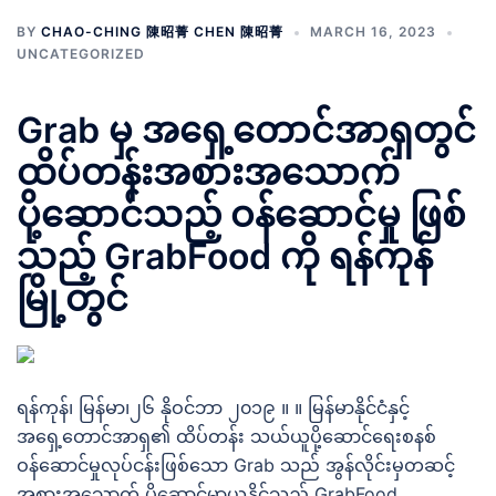
BY
CHAO-CHING 陳昭菁 CHEN 陳昭菁
MARCH 16, 2023
UNCATEGORIZED
Grab မှ အရှေ့တောင်အာရှတွင်
ထိပ်တန်းအစားအသောက်
ပို့ဆောင်သည့် ဝန်ဆောင်မှု ဖြစ်
သည့် GrabFood ကို ရန်ကုန်
မြို့တွင်
ရန်ကုန်၊ မြန်မာ၊၂၆ နိုဝင်ဘာ ၂၀၁၉ ။ ။ မြန်မာနိုင်ငံနှင့်
အရှေ့တောင်အာရှ၏ ထိပ်တန်း သယ်ယူပို့ဆောင်ရေးစနစ်
ဝန်ဆောင်မှုလုပ်ငန်းဖြစ်သော Grab သည် အွန်လိုင်းမှတဆင့်
အစားအသောက် ပို့ဆောင်မှာယူနိုင်သည့် GrabFood