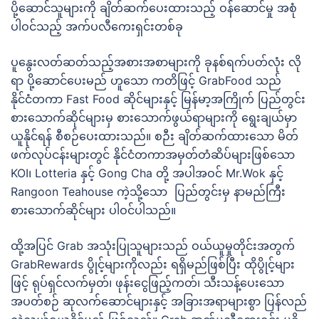
ပို့ဆောင်သူများကို ချိတ်ဆက်ပေးထားသည့် ဝန်ဆောင်မှု အစုံ
ပါဝင်သည့် အက်ပလီကေးရှင်းတစ်ခု
ပူနွေးလတ်ဆတ်သည့်အစားအစာများကို ခုနစ်ရက်ပတ်လုံး လို
ရာ ပို့ဆောင်ပေးမည် ဟူသော ကတိဖြင့် GrabFood သည်
နိုင်ငံတကာ Fast Food ဆိုင်များနှင့် မြန်မာ့အကြိုက် ပြည်တွင်း
စားသောက်ဆိုင်များမှ စားသောက်ဖွယ်ရာများကို ရွေးချယ်မှာ
ယူနိုင်ရန် စီစဉ်ပေးထားသည်။ စဉီး ချိတ်ဆက်ထားသော မိတ်
ဖက်လုပ်ငန်းများတွင် နိုင်ငံတကာအမှတ်တံဆိပ်များဖြစ်သော
KOI၊ Lotteria နှင့် Gong Cha တို့ အပါအဝင် Mr.Wok နှင့်
Rangoon Teahouse ကဲ့သို့သော ပြည်တွင်းမှ နာမည်ကြီး
စားသောက်ဆိုင်များ ပါဝင်ပါသည်။
ထို့အပြင် Grab အသုံးပြုသူများသည် ဝယ်ယူမှုတိုင်းအတွက်
GrabRewards ပွိုင့်များကိုလည်း ရရှိမည်ဖြစ်ပြီး ထိုပွိုင့်များ
ဖြင့် ရုပ်ရှင်လက်မှတ်၊ ဖုန်းငွေဖြည့်ကတ်၊ သီးသန့်ပေးသော
အပတ်စဉ် ဆုလက်ဆောင်များနှင့် အခြားအရာများစွာ ပြန်လည်