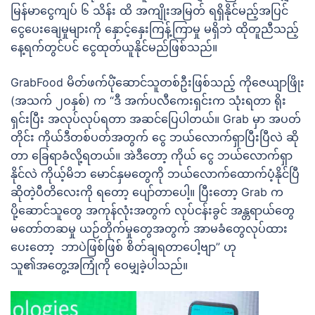
မြန်မာငွေကျပ် ၆ သိန်း ထိ အကျိုးအမြတ် ရရှိနိုင်မည့်အပြင်
ငွေပေးချေမှုများကို နှောင့်နှေးကြန့်ကြာမှု မရှိဘဲ ထိုတူညီသည့်
နေ့ရက်တွင်ပင် ငွေထုတ်ယူနိုင်မည်ဖြစ်သည်။
GrabFood မိတ်ဖက်ပိုံဆောင်သူတစ်ဦးဖြစ်သည့် ကိုဇေယျာဖြိုး
(အသက် ၂ဝနှစ်) က “ဒီ အက်ပလီကေးရှင်းက သုံးရတာ ရိုး
ရှင်းပြီး အလုပ်လုပ်ရတာ အဆင်ပြေပါတယ်။ Grab မှာ အပတ်
တိုင်း ကိုယ်ဒီတစ်ပတ်အတွက် ငွေ ဘယ်လောက်ရှာပြီးပြီလဲ ဆို
တာ ခြေရာခံလို့ရတယ်။ အဲဒီတော့ ကိုယ် ငွေ ဘယ်လောက်ရှာ
နိုင်လဲ ကိုယ့်မိဘ မောင်နှမတွေကို ဘယ်လောက်ထောက်ပံ့နိုင်ပြီ
ဆိုတဲ့ပီတိလေးကို ရတော့ ပျော်တာပေါ့။ ပြီးတော့ Grab က
ပို့ဆောင်သူတွေ အကုန်လုံးအတွက် လုပ်ငန်းခွင် အန္တရာယ်တွေ
မတော်တဆမှု ယဉ်တိုက်မှုတွေအတွက် အာမခံတွေလုပ်ထား
ပေးတော့ ဘာပဲဖြစ်ဖြစ် စိတ်ချရတာပေါ့ဗျာ” ဟု
သူ၏အတွေ့အကြုံကို ဝေမျှခဲ့ပါသည်။