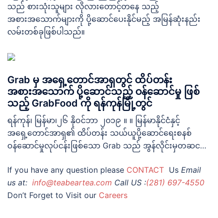
သည် စားသုံးသူများ လိုလားတောင့်တနေ သည့်
အစားအသောက်များကို ပို့ဆောင်ပေးနိုင်မည့် အမြန်ဆုံးနည်း
လမ်းတစ်ခုဖြစ်ပါသည်။
Grab မှ အရှေ့တောင်အာရှတွင် ထိပ်တန်း
အစားအသောက် ပို့ဆောင်သည့် ဝန်ဆောင်မှု ဖြစ်
သည့် GrabFood ကို ရန်ကုန်မြို့တွင်
ရန်ကုန်၊ မြန်မာ၊၂၆ နိုဝင်ဘာ ၂၀၁၉ ။ ။ မြန်မာနိုင်ငံနှင့်
အရှေ့တောင်အာရှ၏ ထိပ်တန်း သယ်ယူပို့ဆောင်ရေးစနစ်
ဝန်ဆောင်မှုလုပ်ငန်းဖြစ်သော Grab သည် အွန်လိုင်းမှတဆင…
If you have any question please
CONTACT
Us
Email
us at:
info@teabeartea.com
Call US :
(281) 697-4550
Don’t Forget to Visit our
Careers