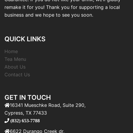
remake it for you! Thank you for supporting a local
business and we hope to see you soon.
QUICK LINKS
Home
Tea Menu
About Us
Contact Us
GET IN TOUCH
16341 Mueschke Road, Suite 290,
Cypress, TX 77433
(832) 653-7788
6622 Durango Creek dr,